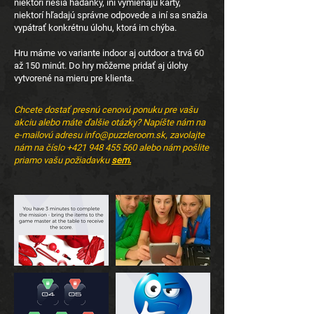
niektorí riešia hádanky, iní vymieňajú karty,
niektorí hľadajú správne odpovede a iní sa snažia
vypátrať konkrétnu úlohu, ktorá im chýba.
Hru máme vo variante indoor aj outdoor a trvá 60
až 150 minút. Do hry môžeme pridať aj úlohy
vytvorené na mieru pre klienta.
Chcete dostať presnú cenovú ponuku pre vašu
akciu alebo máte ďalšie otázky? Napíšte nám na
e-mailovú adresu
info@puzzleroom.sk
, zavolajte
nám na číslo
+421 948 455 560
alebo nám pošlite
priamo vašu požiadavku
sem.