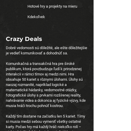
Hotové hry a projekty na mieru
Kdekoľvek
Crazy Deals
Dobré vedomosti sú dôležité, ale ešte dôležitejšie
je vedieť komunikovať a dohodnúť sa.
Komunikačná a transakčná hra pre široké
publikum, ktorá povzbudzuje ľudí k prirodzenej
interakcii v rámci tímov aj medzi nimi. Hra
obsahuje 50 kariet s rôznymi úlohami. Úlohy sú
naozaj rozmanité, napríklad logické a
matematické hádanky, vedomostné otázky,
fotografické úlohy s prvkami rozšírenej reality,
nahrávanie videa a dokonca aj fyzické výzvy, kde
musia hráči trochu pohnúť kostrou.
Každý tím dostane na začiatku len 5 kariet. Tímy
si musia medzi sebou vymeniť všetky ostatné
karty. Počas hry má každý hráč niekoľko rolí –